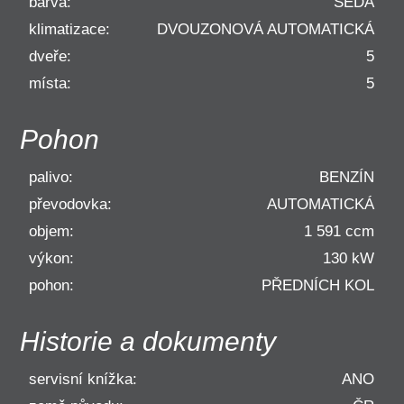
barva:
ŠEDÁ
klimatizace:
DVOUZONOVÁ AUTOMATICKÁ
dveře:
5
místa:
5
Pohon
palivo:
BENZÍN
převodovka:
AUTOMATICKÁ
objem:
1 591
ccm
výkon:
130
kW
pohon:
PŘEDNÍCH KOL
Historie a dokumenty
servisní knížka:
ANO